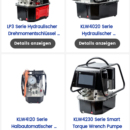
LP3 Serie Hydraulischer 
KLW4020 Serie 
Drehmomentschlüssel 
Hydraulischer 
Elektrische Pumpe
Drehmomentschlüssel 
Details anzeigen
Details anzeigen
Elektrische Pumpe
KLW4120 Serie 
KLW4230 Serie Smart 
Halbautomatischer 
Torque Wrench Pumpe