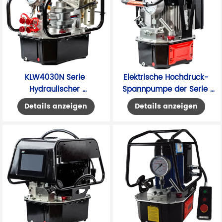
KLW4030N Serie 
Elektrische Hochdruck-
Hydraulischer 
Spannpumpe der Serie 
Drehmomentschlüssel 
HLP3-20
Details anzeigen
Details anzeigen
Luftpumpe