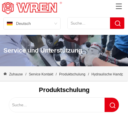
Deutsch
Service und Unterstützung
Zuhause
/
Service Kontakt
/
Produktschulung
/
Hydraulische Handpum
Produktschulung