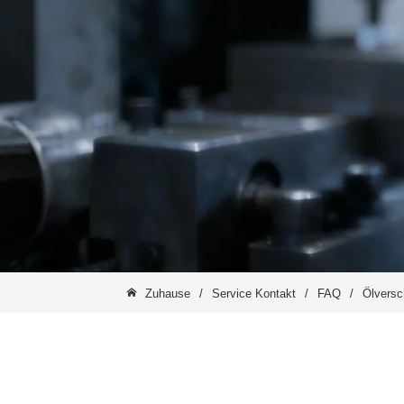
Zuhause
/
Service Kontakt
/
FAQ
/
Ölversc