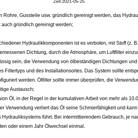
Zeit:2021-05-25
sen Rohre, Gussteile usw. gründlich gereinigt werden, das Hydr
auch gründlich gereinigt werden;
iedener Hydraulikkomponenten ist es verboten, mit Stoff (z. 
ngemessenen Dichtung, durch die Atmosphäre, um Luftfilter einzu
ässig sein, die Verwendung von ölbeständigen Dichtungen und 
Filtertyps und des Installationsortes. Das System sollte ents
nfiguriert werden. Ölfilter sollte immer überprüfen, die Verwen
eitige Austausch;
n Öl, in der Regel in der kumulativen Arbeit von mehr als 10.0
cher Verwendung verliert das Öl seine Schmierfähigkeit und kan
es Hydrauliksystems führt. Bei intermittierendem Gebrauch, je 
en oder einem Jahr Ölwechsel einmal.