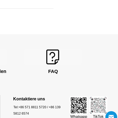
den
FAQ
rum
Kontaktiere uns
Tel:
+86 571 8811 5720 / +86 139
5812 6574
Whatsapp
TikTok