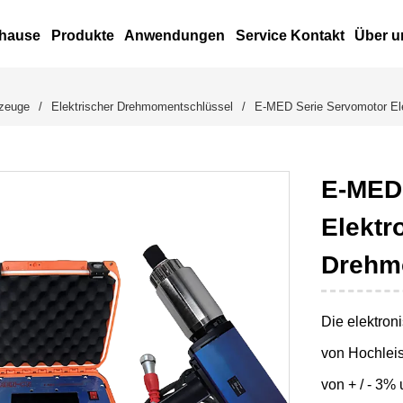
hause
Produkte
Anwendungen
Service Kontakt
Über u
kzeuge
/
Elektrischer Drehmomentschlüssel
/
E-MED Serie Servomotor El
E-MED
Elektr
Drehm
Die elektron
von Hochleis
von + / - 3%