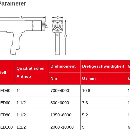
Parameter
Drehmoment
Drehgeschwindigkeit
Quadratischer
ell
Antrieb
Nm
U / min
MED40
1"
700~4000
10.8
1
MED60
1.1/2"
800~6000
7.6
MED80
1.1/2"
1350~8000
5.2
MED100
1.1/2"
2000~10000
5
f