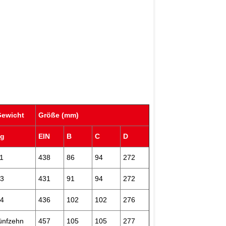
Gewicht
Größe (mm)
kg
EIN
B
C
D
1
438
86
94
272
13
431
91
94
272
14
436
102
102
276
ünfzehn
457
105
105
277