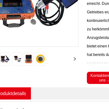
erreicht. Dur
Getriebes er
kontinuierli
zu herkömml
Anzugsleist
bietet einen
hat bereits d
Kontaktier
uns 
oduktdetails