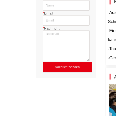
-Aus
*
Email
Sch
*
Nachricht
-Ein
kan
-Tou
-Gen
Nachricht senden