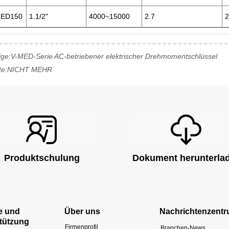
MED150
1.1/2"
4000~15000
2.7
ige:
V-MED-Serie AC-betriebener elektrischer Drehmomentschlüssel
te:
NICHT MEHR
Produktschulung
Dokument herunterla
e und
Über uns
Nachrichtenzent
tützung
Firmenprofil
Branchen-News