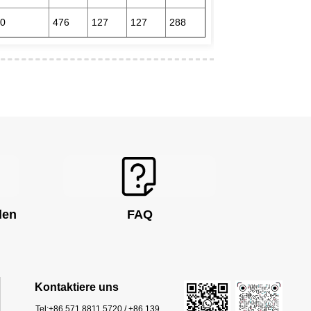
20
476
127
127
288
den
FAQ
rum
Kontaktiere uns
Tel:
+86 571 8811 5720 / +86 139