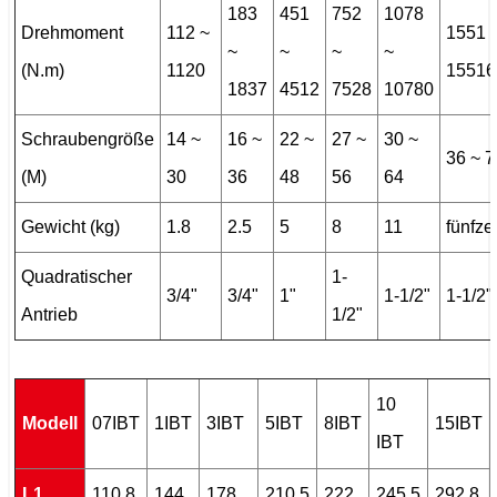
183
451
752
1078
Drehmoment
112 ~
1551 
~
~
~
~
(N.m)
1120
15516
1837
4512
7528
10780
Schraubengröße
14 ~
16 ~
22 ~
27 ~
30 ~
36 ~ 7
(M)
30
36
48
56
64
Gewicht (kg)
1.8
2.5
5
8
11
fünfz
Quadratischer
1-
3/4"
3/4"
1"
1-1/2"
1-1/2"
Antrieb
1/2"
10
Modell
07IBT
1IBT
3IBT
5IBT
8IBT
15IBT
IBT
L1
110.8
144
178
210.5
222
245.5
292.8